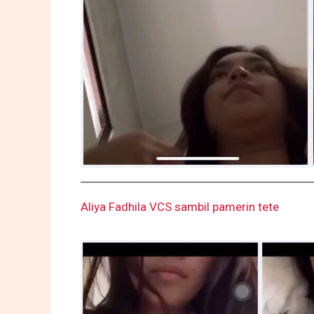
Aliya Fadhila VCS sambil pamerin tete