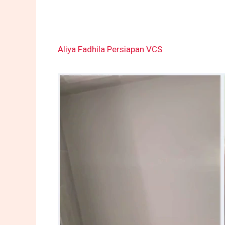
Aliya Fadhila Persiapan VCS