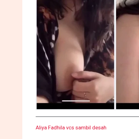
Aliya Fadhila vcs sambil desah