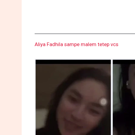
Aliya Fadhila sampe malem tetep vcs